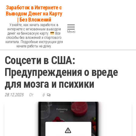
Перейти
Заработок в Интернете с
к
Выводом Денег на Карту
| Без Вложений
содержимому
Узнайте, как начать заработок в
интернете с мгновенным выводом
Меню
денег на банковскую карту.
Все
способы без вложений и стартового
капитала. Подробные инструкции для
начала работы на дому.
Соцсети в США:
Предупреждения о вреде
для мозга и психики
28.12.2025
От
0