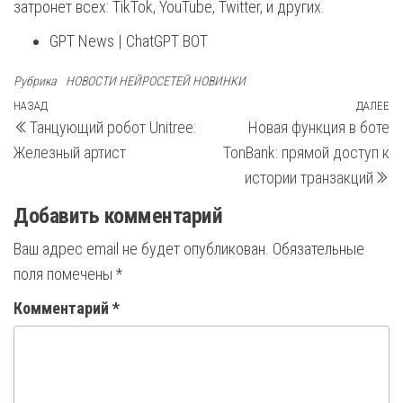
затронет всех: TikTok, YouTube, Twitter, и других.
GPT News | ChatGPT BOT
Рубрика
НОВОСТИ НЕЙРОСЕТЕЙ НОВИНКИ
Навигация
Предыдущая
НАЗАД
ДАЛЕЕ
С
Танцующий робот Unitree:
Новая функция в боте
запись
з
по
Железный артист
TonBank: прямой доступ к
записям
истории транзакций
Добавить комментарий
Ваш адрес email не будет опубликован.
Обязательные
поля помечены
*
Комментарий
*