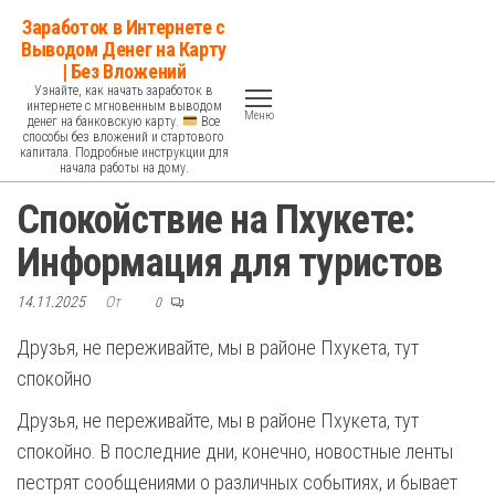
Перейти
Заработок в Интернете с
к
Выводом Денег на Карту
| Без Вложений
содержимому
Узнайте, как начать заработок в
интернете с мгновенным выводом
Меню
денег на банковскую карту.
Все
способы без вложений и стартового
капитала. Подробные инструкции для
начала работы на дому.
Спокойствие на Пхукете:
Информация для туристов
14.11.2025
От
0
Друзья, не переживайте, мы в районе Пхукета, тут
спокойно
Друзья, не переживайте, мы в районе Пхукета, тут
спокойно. В последние дни, конечно, новостные ленты
пестрят сообщениями о различных событиях, и бывает