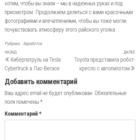
хотим, чтобы вы знали – мы в надежных руках и под
присмотром. Продолжаем делиться с вами красочными
фотографиями и впечатлениями, чтобы вы тоже могли
почувствовать атмосферу этого райского уголка.
Рубрика
Заработок
Навигация
Предыдущая
НАЗАД
ДАЛЕЕ
С
Киберпатруль на Tesla
Toyota представила робот-
запись
з
по
Cybertruck в Лас-Вегасе
кресло с автопилотом
записям
Добавить комментарий
Ваш адрес email не будет опубликован.
Обязательные
поля помечены
*
Комментарий
*