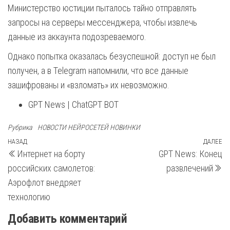
Министерство юстиции пыталось тайно отправлять
запросы на серверы мессенджера, чтобы извлечь
данные из аккаунта подозреваемого.
Однако попытка оказалась безуспешной: доступ не был
получен, а в Telegram напомнили, что все данные
зашифрованы и «взломать» их невозможно.
GPT News | ChatGPT BOT
Рубрика
НОВОСТИ НЕЙРОСЕТЕЙ НОВИНКИ
Навигация
Предыдущая
НАЗАД
ДАЛЕЕ
С
Интернет на борту
GPT News: Конец
запись
з
по
российских самолетов:
развлечений
записям
Аэрофлот внедряет
технологию
Добавить комментарий