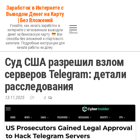
Перейти
Заработок в Интернете с
к
Выводом Денег на Карту
| Без Вложений
содержимому
Узнайте, как начать заработок в
интернете с мгновенным выводом
Меню
денег на банковскую карту.
Все
способы без вложений и стартового
капитала. Подробные инструкции для
начала работы на дому.
Суд США разрешил взлом
серверов Telegram: детали
расследования
13.11.2025
От
0