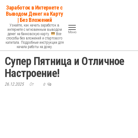
Перейти
Заработок в Интернете с
к
Выводом Денег на Карту
| Без Вложений
содержимому
Узнайте, как начать заработок в
интернете с мгновенным выводом
Меню
денег на банковскую карту.
Все
способы без вложений и стартового
капитала. Подробные инструкции для
начала работы на дому.
Супер Пятница и Отличное
Настроение!
26.12.2025
От
0