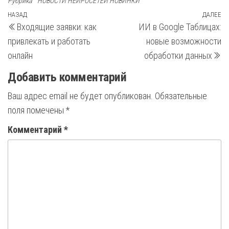
Рубрика
НОВОСТИ НЕЙРОСЕТЕЙ НОВИНКИ
Навигация
Предыдущая
НАЗАД
ДАЛЕЕ
С
Входящие заявки: как
ИИ в Google Таблицах:
запись
з
по
привлекать и работать
новые возможности
записям
онлайн
обработки данных
Добавить комментарий
Ваш адрес email не будет опубликован.
Обязательные
поля помечены
*
Комментарий
*