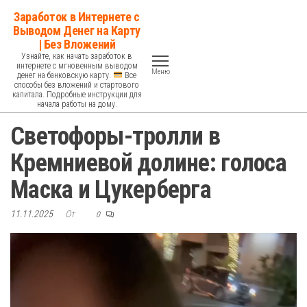
Перейти
Заработок в Интернете с
к
Выводом Денег на Карту
| Без Вложений
содержимому
Узнайте, как начать заработок в
интернете с мгновенным выводом
Меню
денег на банковскую карту.
Все
способы без вложений и стартового
капитала. Подробные инструкции для
начала работы на дому.
Светофоры-тролли в
Кремниевой долине: голоса
Маска и Цукерберга
11.11.2025
От
0