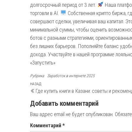
долгосрочный период от 3 лет.
Наша платфо
торговли в AI.
Собственная крипто биржа, гд
совершают сделки, увеличивая ваш капитал. Эт
минимальной суммы, чтобы оценить возможнос
ботов с разными стратегиями, ориентированным
без лишних барьеров. Пополняйте баланс удоб
дохода. Участвуйте в нашей программе лояльн
«Запустить»
Рубрика
Заработок в интернете 2025
Навигация
Предыдущая
НАЗАД
Где купить книги в Казани: советы и рекоме
запись
по
Добавить комментарий
записям
Ваш адрес email не будет опубликован.
Обязат
Комментарий
*