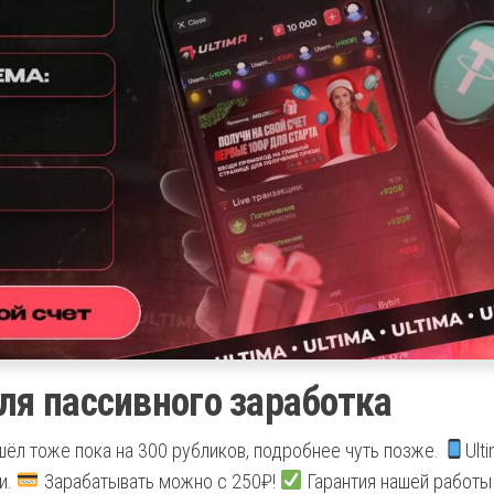
ля пассивного заработка
ёл тоже пока на 300 рубликов, подробнее чуть позже.
Ult
и.
Зарабатывать можно с 250₽!
Гарантия нашей работы