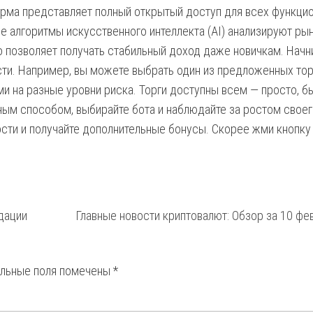
рма представляет полный открытый доступ для всех функци
е алгоритмы искусственного интеллекта (AI) анализируют рын
о позволяет получать стабильный доход даже новичкам. Начн
ти. Например, вы можете выбрать один из предложенных то
и на разные уровни риска. Торги доступны всем — просто, б
ным способом, выбирайте бота и наблюдайте за ростом свое
ости и получайте дополнительные бонусы. Скорее жми кнопку
ндации
Главные новости криптовалют: Обзор за 10 фе
ельные поля помечены
*