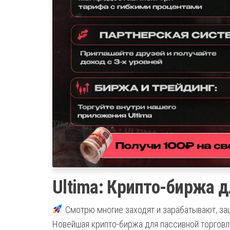
Ultima: Крипто-биржа д
Смотрю многие заходят и зарабатывают, заш
Новейшая крипто-биржа для пассивной торговл