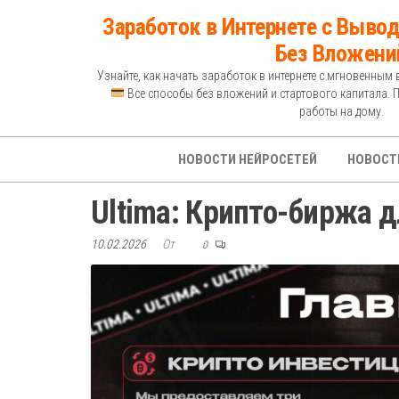
Перейти
Заработок в Интернете с Вывод
к
Без Вложени
содержимому
Узнайте, как начать заработок в интернете с мгновенным 
Все способы без вложений и стартового капитала. 
работы на дому.
НОВОСТИ НЕЙРОСЕТЕЙ
НОВОСТ
Ultima: Крипто-биржа д
10.02.2026
От
0