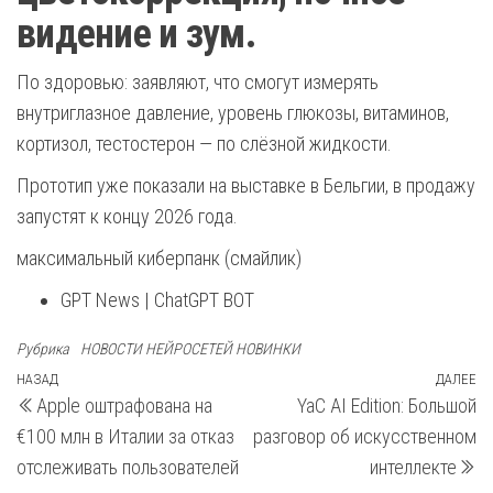
видение и зум.
По здоровью: заявляют, что смогут измерять
внутриглазное давление, уровень глюкозы, витаминов,
кортизол, тестостерон — по слёзной жидкости.
Прототип уже показали на выставке в Бельгии, в продажу
запустят к концу 2026 года.
максимальный киберпанк (смайлик)
GPT News | ChatGPT BOT
Рубрика
НОВОСТИ НЕЙРОСЕТЕЙ НОВИНКИ
Навигация
Предыдущая
НАЗАД
ДАЛЕЕ
С
Apple оштрафована на
YaC AI Edition: Большой
запись
з
по
€100 млн в Италии за отказ
разговор об искусственном
записям
отслеживать пользователей
интеллекте