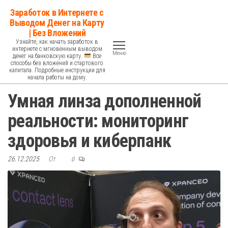
Перейти
Заработок в Интернете с
к
Выводом Денег на Карту
| Без Вложений
содержимому
Узнайте, как начать заработок в
интернете с мгновенным выводом
Меню
денег на банковскую карту.
Все
способы без вложений и стартового
капитала. Подробные инструкции для
начала работы на дому.
Умная линза дополненной
реальности: мониторинг
здоровья и киберпанк
26.12.2025
От
0