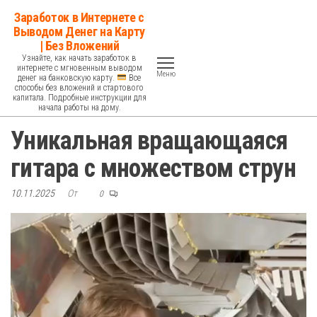
Перейти
Заработок в Интернете с
к
Выводом Денег на Карту
| Без Вложений
содержимому
Узнайте, как начать заработок в
интернете с мгновенным выводом
Меню
денег на банковскую карту.
Все
способы без вложений и стартового
капитала. Подробные инструкции для
начала работы на дому.
Уникальная вращающаяся
гитара с множеством струн
10.11.2025
От
0