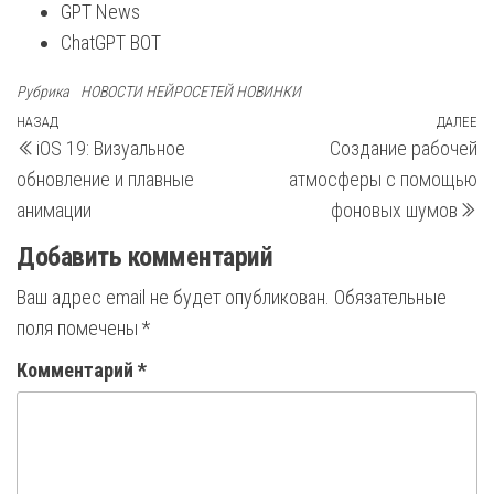
GPT News
ChatGPT BOT
Рубрика
НОВОСТИ НЕЙРОСЕТЕЙ НОВИНКИ
Навигация
Предыдущая
НАЗАД
ДАЛЕЕ
С
iOS 19: Визуальное
Создание рабочей
запись
з
по
обновление и плавные
атмосферы с помощью
записям
анимации
фоновых шумов
Добавить комментарий
Ваш адрес email не будет опубликован.
Обязательные
поля помечены
*
Комментарий
*