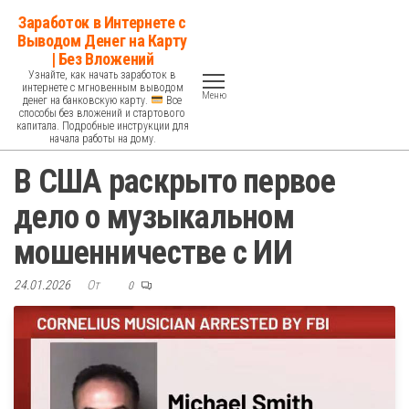
Перейти
Заработок в Интернете с
к
Выводом Денег на Карту
| Без Вложений
содержимому
Узнайте, как начать заработок в
интернете с мгновенным выводом
Меню
денег на банковскую карту.
Все
способы без вложений и стартового
капитала. Подробные инструкции для
начала работы на дому.
В США раскрыто первое
дело о музыкальном
мошенничестве с ИИ
24.01.2026
От
0