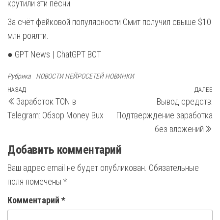
крутили эти песни.
За счёт фейковой популярности Смит получил свыше $10
млн роялти.
● GPT News | ChatGPT BOT
Рубрика
НОВОСТИ НЕЙРОСЕТЕЙ НОВИНКИ
Навигация
Предыдущая
НАЗАД
ДАЛЕЕ
С
Заработок TON в
Вывод средств:
запись
з
по
Telegram: Обзор Money Bux
Подтверждение заработка
записям
без вложений
Добавить комментарий
Ваш адрес email не будет опубликован.
Обязательные
поля помечены
*
Комментарий
*