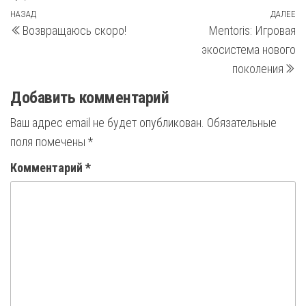
Навигация
Предыдущая
НАЗАД
ДАЛЕЕ
С
Возвращаюсь скоро!
Mentoris: Игровая
запись
з
по
экосистема нового
записям
поколения
Добавить комментарий
Ваш адрес email не будет опубликован.
Обязательные
поля помечены
*
Комментарий
*