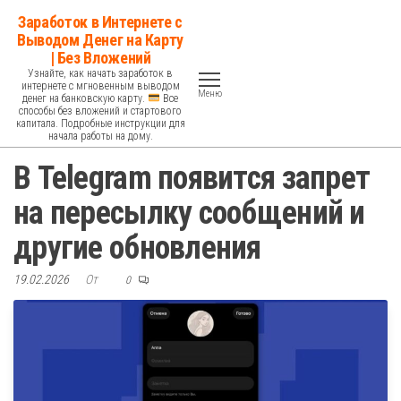
Перейти
Заработок в Интернете с
к
Выводом Денег на Карту
| Без Вложений
содержимому
Узнайте, как начать заработок в
интернете с мгновенным выводом
Меню
денег на банковскую карту.
Все
способы без вложений и стартового
капитала. Подробные инструкции для
начала работы на дому.
В Telegram появится запрет
на пересылку сообщений и
другие обновления
19.02.2026
От
0