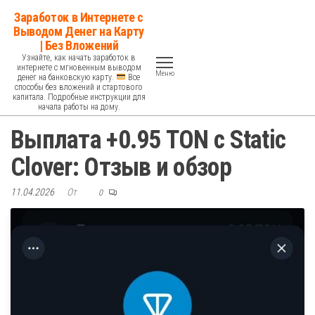
Перейти
Заработок в Интернете с
к
Выводом Денег на Карту
| Без Вложений
содержимому
Узнайте, как начать заработок в
интернете с мгновенным выводом
Меню
денег на банковскую карту.
Все
способы без вложений и стартового
капитала. Подробные инструкции для
начала работы на дому.
Выплата +0.95 TON с Static
Clover: Отзыв и обзор
11.04.2026
От
0