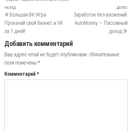
Навигация
Предыдущая
НАЗАД
ДАЛЕЕ
С
Большая ВК Игра:
Заработок без вложений:
запись
з
по
Прокачай свой бизнес в VK
AutoMoney — Пассивный
записям
за 7 дней!
доход
Добавить комментарий
Ваш адрес email не будет опубликован.
Обязательные
поля помечены
*
Комментарий
*