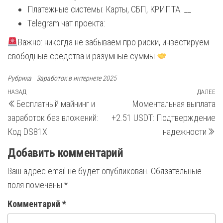
Платежные системы: Карты, СБП, КРИПТА. __
Telegram чат проекта:
Важно: никогда не забываем про риски, инвестируем
свободные средства и разумные суммы
Рубрика
Заработок в интернете 2025
Навигация
Предыдущая
НАЗАД
ДАЛЕЕ
С
Бесплатный майнинг и
Моментальная выплата
запись
з
по
заработок без вложений:
+2.51 USDT: Подтверждение
записям
Код DS81X
надежности
Добавить комментарий
Ваш адрес email не будет опубликован.
Обязательные
поля помечены
*
Комментарий
*