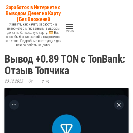
Перейти
Заработок в Интернете с
к
Выводом Денег на Карту
| Без Вложений
содержимому
Узнайте, как начать заработок в
интернете с мгновенным выводом
Меню
денег на банковскую карту.
Все
способы без вложений и стартового
капитала. Подробные инструкции для
начала работы на дому.
Вывод +0.89 TON с TonBank:
Отзыв Топчика
23.12.2025
От
0