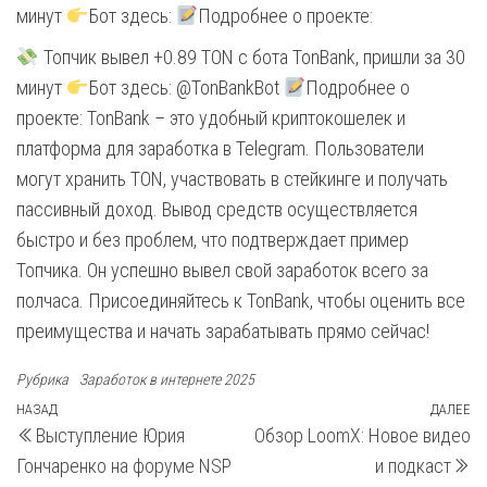
минут
Бот здесь:
Подробнее о проекте:
Топчик вывел +0.89 TON с бота TonBank, пришли за 30
минут
Бот здесь: @TonBankBot
Подробнее о
проекте: TonBank – это удобный криптокошелек и
платформа для заработка в Telegram. Пользователи
могут хранить TON, участвовать в стейкинге и получать
пассивный доход. Вывод средств осуществляется
быстро и без проблем, что подтверждает пример
Топчика. Он успешно вывел свой заработок всего за
полчаса. Присоединяйтесь к TonBank, чтобы оценить все
преимущества и начать зарабатывать прямо сейчас!
Рубрика
Заработок в интернете 2025
Навигация
Предыдущая
НАЗАД
ДАЛЕЕ
С
Выступление Юрия
Обзор LoomX: Новое видео
запись
з
по
Гончаренко на форуме NSP
и подкаст