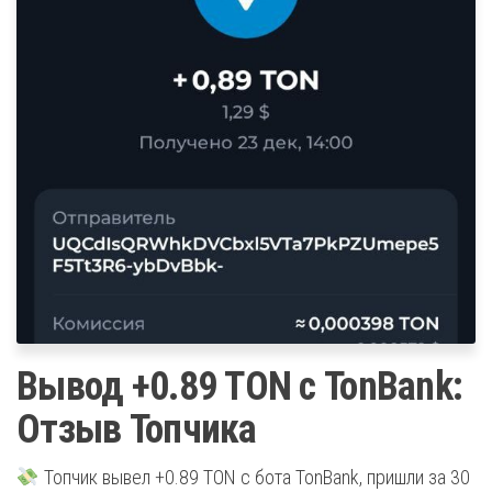
Вывод +0.89 TON с TonBank:
Отзыв Топчика
Топчик вывел +0.89 TON с бота TonBank, пришли за 30