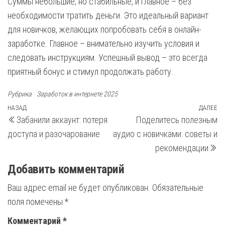
Суммы небольшие, но стабильные, и главное – без
необходимости тратить деньги. Это идеальный вариант
для новичков, желающих попробовать себя в онлайн-
заработке. Главное – внимательно изучить условия и
следовать инструкциям. Успешный вывод – это всегда
приятный бонус и стимул продолжать работу.
Рубрика
Заработок в интернете 2025
Навигация
Предыдущая
НАЗАД
ДАЛЕЕ
С
Забанили аккаунт: потеря
Поделитесь полезным
запись
з
по
доступа и разочарование
аудио с новичками: советы и
записям
рекомендации
Добавить комментарий
Ваш адрес email не будет опубликован.
Обязательные
поля помечены
*
Комментарий
*