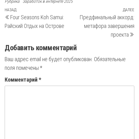
Рубрика
Заработок в интернете 2025
Навигация
Предыдущая
НАЗАД
ДАЛЕЕ
С
Four Seasons Koh Samui:
Предфинальный аккорд:
запись
з
по
Райский Отдых на Острове
метафора завершения
записям
проекта
Добавить комментарий
Ваш адрес email не будет опубликован.
Обязательные
поля помечены
*
Комментарий
*