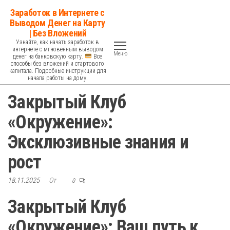
Перейти
Заработок в Интернете с
к
Выводом Денег на Карту
| Без Вложений
содержимому
Узнайте, как начать заработок в
интернете с мгновенным выводом
Меню
денег на банковскую карту.
Все
способы без вложений и стартового
капитала. Подробные инструкции для
начала работы на дому.
Закрытый Клуб
«Окружение»:
Эксклюзивные знания и
рост
18.11.2025
От
0
Закрытый Клуб
«Окружение»: Ваш путь к