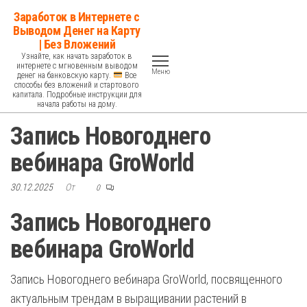
Перейти
Заработок в Интернете с
к
Выводом Денег на Карту
| Без Вложений
содержимому
Узнайте, как начать заработок в
интернете с мгновенным выводом
Меню
денег на банковскую карту.
Все
способы без вложений и стартового
капитала. Подробные инструкции для
начала работы на дому.
Запись Новогоднего
вебинара GroWorld
30.12.2025
От
0
Запись Новогоднего
вебинара GroWorld
Запись Новогоднего вебинара GroWorld, посвященного
актуальным трендам в выращивании растений в