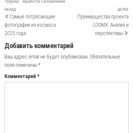
Рубрика
Заработок с вложениями
Навигация
Предыдущая
НАЗАД
ДАЛЕЕ
С
Самые потрясающие
Преимущества проекта
запись
з
по
фотографии из космоса
LOOMX: Анализ и
записям
2025 года
перспективы
Добавить комментарий
Ваш адрес email не будет опубликован.
Обязательные
поля помечены
*
Комментарий
*