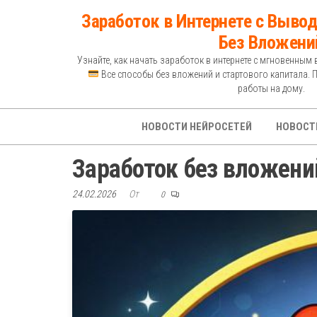
Перейти
Заработок в Интернете с Вывод
к
Без Вложени
содержимому
Узнайте, как начать заработок в интернете с мгновенным 
Все способы без вложений и стартового капитала. 
работы на дому.
НОВОСТИ НЕЙРОСЕТЕЙ
НОВОСТ
Заработок без вложений
24.02.2026
От
0