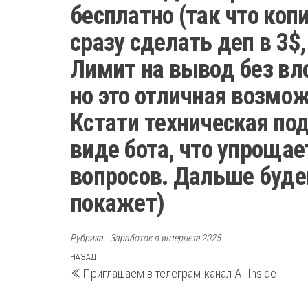
бесплатно (так что коп
сразу сделать деп в 3$
Лимит на вывод без вло
но это отличная возмож
Кстати техническая по
виде бота, что упроща
вопросов. Дальше буде
покажет)
Рубрика
Заработок в интернете 2025
Навигация
Предыдущая
НАЗАД
Приглашаем в телеграм-канал AI Inside
запись
по
записям