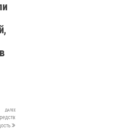
ли
й,
в
ДАЛЕЕ
Следующая
редств:
запись
дость