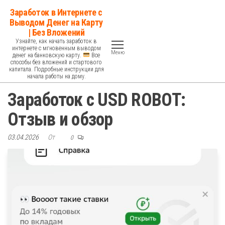
Перейти
Заработок в Интернете с
к
Выводом Денег на Карту
| Без Вложений
содержимому
Узнайте, как начать заработок в
интернете с мгновенным выводом
Меню
денег на банковскую карту.
Все
способы без вложений и стартового
капитала. Подробные инструкции для
начала работы на дому.
Заработок с USD ROBOT:
Отзыв и обзор
03.04.2026
От
0