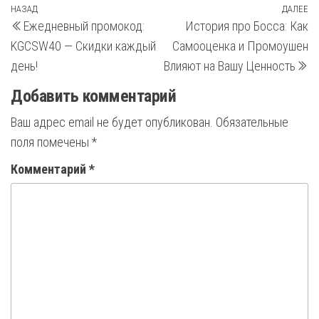
Навигация
Предыдущая
НАЗАД
ДАЛЕЕ
С
Ежедневный промокод:
История про Босса: Как
запись
з
по
KGCSW40 — Скидки каждый
Самооценка и Промоушен
записям
день!
Влияют на Вашу Ценность
Добавить комментарий
Ваш адрес email не будет опубликован.
Обязательные
поля помечены
*
Комментарий
*