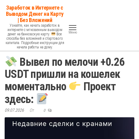
Перейти
Заработок в Интернете с
к
Выводом Денег на Карту
| Без Вложений
содержимому
Узнайте, как начать заработок в
интернете с мгновенным выводом
Меню
денег на банковскую карту.
Все
способы без вложений и стартового
капитала. Подробные инструкции для
начала работы на дому.
Вывел по мелочи +0.26
USDT пришли на кошелек
моментально
Проект
здесь:
09.07.2026
От
0