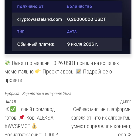
Вывел по мелочи +0.26 USDT пришли на кошелек
моментально
Проект здесь:
Подробнее о
проекте:
Рубрика
Заработок в интернете 2025
Навигация
Предыдущая
НАЗАД
ДАЛЕЕ
С
Новый промокод
Сейчас многие платформы
запись
з
по
готов!
Код: ALEKSA-
заявляют, что их алгоритмы
записям
XWVSRMQE
умеют определять контент,
Вознаграждение: 0.0003
соз