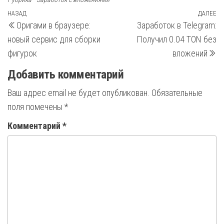
Навигация
Предыдущая
НАЗАД
ДАЛЕЕ
С
Оригами в браузере:
Заработок в Telegram:
запись
з
по
новый сервис для сборки
Получил 0.04 TON без
записям
фигурок
вложений
Добавить комментарий
Ваш адрес email не будет опубликован.
Обязательные
поля помечены
*
Комментарий
*