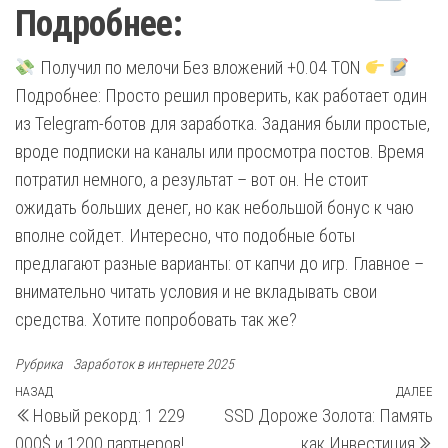
Подробнее:
Получил по мелочи Без вложений +0.04 TON
Подробнее: Просто решил проверить, как работает один
из Telegram-ботов для заработка. Задания были простые,
вроде подписки на каналы или просмотра постов. Время
потратил немного, а результат – вот он. Не стоит
ожидать больших денег, но как небольшой бонус к чаю
вполне сойдет. Интересно, что подобные боты
предлагают разные варианты: от капчи до игр. Главное –
внимательно читать условия и не вкладывать свои
средства. Хотите попробовать так же?
Рубрика
Заработок в интернете 2025
Навигация
Предыдущая
НАЗАД
ДАЛЕЕ
С
Новый рекорд: 1 229
SSD Дороже Золота: Память
запись
з
по
000$ и 1200 партнеров!
как Инвестиция