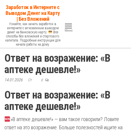
Перейти
Заработок в Интернете с
к
Выводом Денег на Карту
| Без Вложений
содержимому
Узнайте, как начать заработок в
интернете с мгновенным выводом
Меню
денег на банковскую карту.
Все
способы без вложений и стартового
капитала. Подробные инструкции для
начала работы на дому.
Ответ на возражение: «В
аптеке дешевле!»
14.01.2026
От
0
Ответ на возражение: «В
аптеке дешевле!»
»В аптеке дешевле!» — вам такое говорили? Ловите
ответ на это возражение. Больше полезностей ищите на