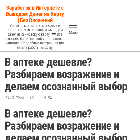
Перейти
Заработок в Интернете с
к
Выводом Денег на Карту
| Без Вложений
содержимому
Узнайте, как начать заработок в
интернете с мгновенным выводом
Меню
денег на банковскую карту.
Все
способы без вложений и стартового
капитала. Подробные инструкции для
начала работы на дому.
В аптеке дешевле?
Разбираем возражение и
делаем осознанный выбор
14.01.2026
От
0
В аптеке дешевле?
Разбираем возражение и
делаем осознанный выбор