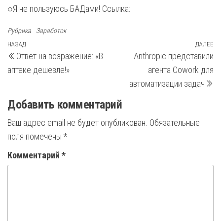
○Я не пользуюсь БАДами! Ссылка:
Рубрика
Заработок
Навигация
Предыдущая
НАЗАД
ДАЛЕЕ
С
Ответ на возражение: «В
Anthropic представили
запись
з
по
аптеке дешевле!»
агента Cowork для
записям
автоматизации задач
Добавить комментарий
Ваш адрес email не будет опубликован.
Обязательные
поля помечены
*
Комментарий
*