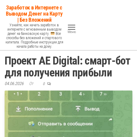
Перейти
Заработок в Интернете с
к
Выводом Денег на Карту
| Без Вложений
содержимому
Узнайте, как начать заработок в
интернете с мгновенным выводом
Меню
денег на банковскую карту.
Все
способы без вложений и стартового
капитала. Подробные инструкции для
начала работы на дому.
Проект AE Digital: смарт-бот
для получения прибыли
04.06.2026
От
0