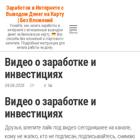
Перейти
Заработок в Интернете с
к
Выводом Денег на Карту
| Без Вложений
содержимому
Узнайте, как начать заработок в
интернете с мгновенным выводом
Меню
денег на банковскую карту.
Все
способы без вложений и стартового
капитала. Подробные инструкции для
начала работы на дому.
Видео о заработке и
инвестициях
04.06.2026
От
0
Видео о заработке и
инвестициях
Друзья, влепите лайк под видео сегодняшнее на канале,
кому не жалко, кто не подписан, подписывайтесь, снимаю