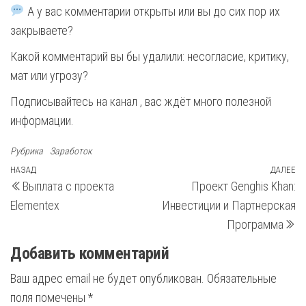
А у вас комментарии открыты или вы до сих пор их
закрываете?
Какой комментарий вы бы удалили: несогласие, критику,
мат или угрозу?
Подписывайтесь на канал , вас ждёт много полезной
информации.
Рубрика
Заработок
Навигация
Предыдущая
НАЗАД
ДАЛЕЕ
С
Выплата с проекта
Проект Genghis Khan:
запись
з
по
Elementex
Инвестиции и Партнерская
записям
Программа
Добавить комментарий
Ваш адрес email не будет опубликован.
Обязательные
поля помечены
*