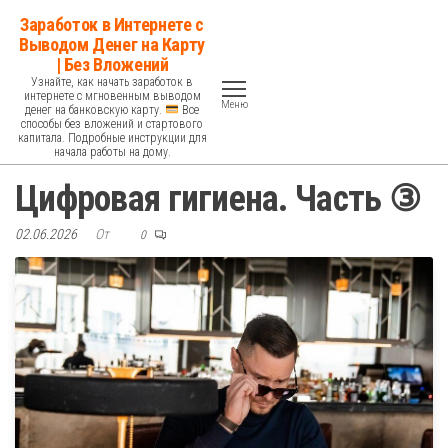
Перейти
Заработок в Интернете с
к
Выводом Денег на Карту
| Без Вложений
содержимому
Узнайте, как начать заработок в
интернете с мгновенным выводом
Меню
денег на банковскую карту.
Все
способы без вложений и стартового
капитала. Подробные инструкции для
начала работы на дому.
Цифровая гигиена. Часть ③
02.06.2026
От
0