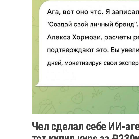
Чел сделал себе ИИ-аг
тот купил курс за ₽230