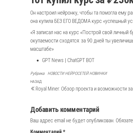
Он настроил нейронку, чтобы та помогла ему ра
она купила БЕЗ ЕГО ВЕДОМА курс «успешный усп
«Я записал нас на курс «Построй свой личный 
окупаемости сходятся: за 90 дней ты увеличиш
масштабе»
GPT News | ChatGPT BOT
Рубрика
НОВОСТИ НЕЙРОСЕТЕЙ НОВИНКИ
Навигация
Предыдущая
НАЗАД
Royal Miner: Обзор проекта и возможности з
запись
по
записям
Добавить комментарий
Ваш адрес email не будет опубликован.
Обязат
Комментарий
*