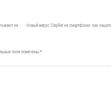
атывают на
Новый вирус ClayRat на смартфонах: как защит
ельные поля помечены
*