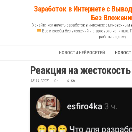
Перейти
Заработок в Интернете с Вывод
к
Без Вложени
содержимому
Узнайте, как начать заработок в интернете с мгновенным 
Все способы без вложений и стартового капитала. 
работы на дому.
НОВОСТИ НЕЙРОСЕТЕЙ
НОВОСТ
Реакция на жестокость
13.11.2025
От
0