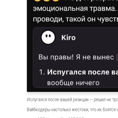
Испугался после вашей реакции — решил не тро
Вайбкодеры настолько жестоки, что их боятся 