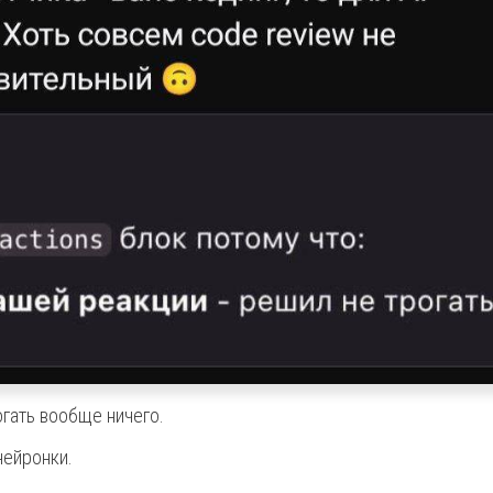
гать вообще ничего.
нейронки.