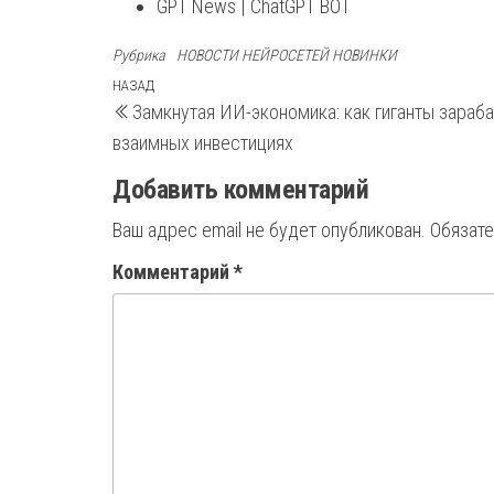
GPT News | ChatGPT BOT
Рубрика
НОВОСТИ НЕЙРОСЕТЕЙ НОВИНКИ
Навигация
Предыдущая
НАЗАД
Замкнутая ИИ-экономика: как гиганты зараб
запись
по
взаимных инвестициях
записям
Добавить комментарий
Ваш адрес email не будет опубликован.
Обязат
Комментарий
*